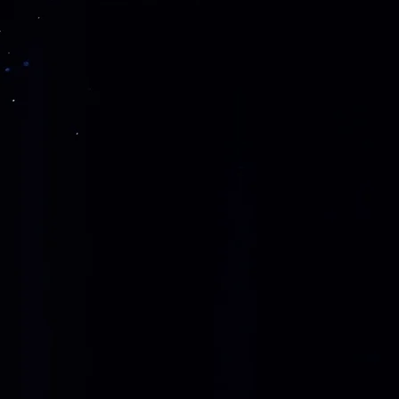
xte
Cocktails
rinnerungen