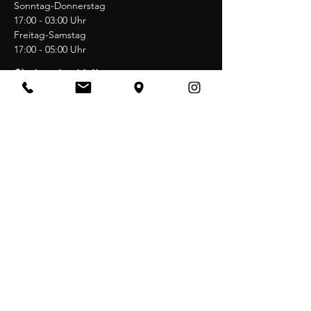
Sonntag-Donnerstag
17:00 - 03:00 Uhr
Freitag-Samstag
17:00 - 05:00 Uhr
Verbunden bleiben
NachBAR zwischen Nollendorfplatz und
Winterfeldtplatz Maaßenstraße 12
D-10777 Berlin
Werden Sie Mitglied im Club und
erhalten Sie Informationen über
besondere Veranstaltungen
Email